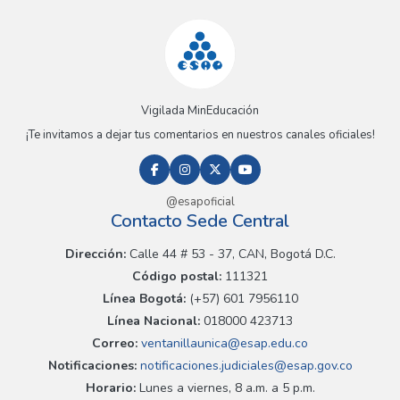
Vigilada MinEducación
¡Te invitamos a dejar tus comentarios en nuestros canales oficiales!
@esapoficial
Contacto Sede Central
Dirección:
Calle 44 # 53 - 37, CAN, Bogotá D.C.
Código postal:
111321
Línea Bogotá:
(+57) 601 7956110
Línea Nacional:
018000 423713
Correo:
ventanillaunica@esap.edu.co
Notificaciones:
notificaciones.judiciales@esap.gov.co
Horario:
Lunes a viernes, 8 a.m. a 5 p.m.