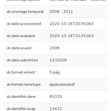
dc.coverage.temporal
2008 - 2011
dc.date.accessioned
2020-10-26T20:35:06Z
dc.date.available
2020-10-26T20:35:06Z
dc.date.issued
2008
dc.date.submitted
13/10/09
dc.format.extent
5 pág.
dc.format.mimetype
application/pdf
dc.identifier.dane
85325
dc.identifier.esap
11432