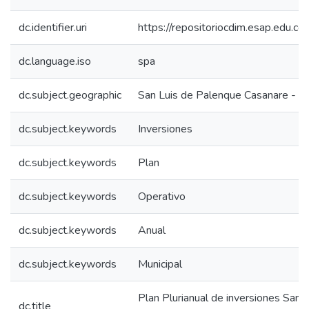
dc.identifier.uri
https://repositoriocdim.esap.edu.
dc.language.iso
spa
dc.subject.geographic
San Luis de Palenque Casanare - C
dc.subject.keywords
Inversiones
dc.subject.keywords
Plan
dc.subject.keywords
Operativo
dc.subject.keywords
Anual
dc.subject.keywords
Municipal
Plan Plurianual de inversiones San
dc.title