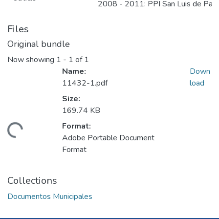
2008 - 2011: PPI San Luis de Pal
Files
Original bundle
Now showing
1 - 1 of 1
Name:
Down
11432-1.pdf
load
Size:
169.74 KB
Format:
Loading...
Adobe Portable Document
Format
Collections
Documentos Municipales