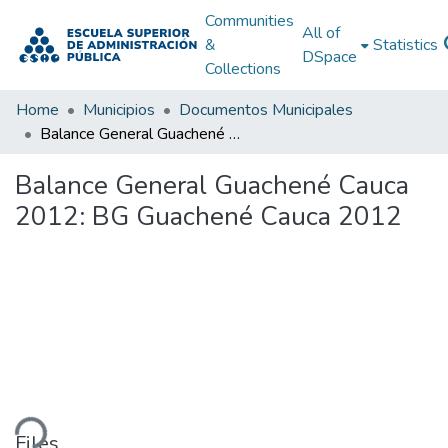
Communities
All of
&
Statistics
DSpace
Collections
Home
Municipios
Documentos Municipales
Balance General Guachené Cauca 2012: BG Guachené Cauca 2012
Balance General Guachené Cauca
2012: BG Guachené Cauca 2012
ding...
Files