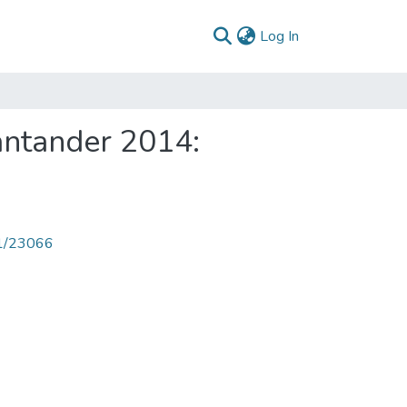
(current)
Log In
antander 2014:
71/23066