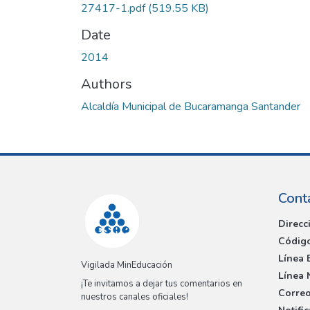
27417-1.pdf
(519.55 KB)
Date
2014
Authors
Alcaldía Municipal de Bucaramanga Santander
Cont
Direcc
Código
Línea 
Vigilada MinEducación
Línea 
¡Te invitamos a dejar tus comentarios en
Correo
nuestros canales oficiales!