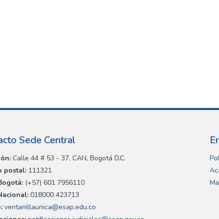
acto Sede Central
E
ión:
Calle 44 # 53 - 37, CAN, Bogotá D.C.
Pol
 postal:
111321
Ac
Bogotá:
(+57) 601 7956110
Ma
Nacional:
018000 423713
:
ventanillaunica@esap.edu.co