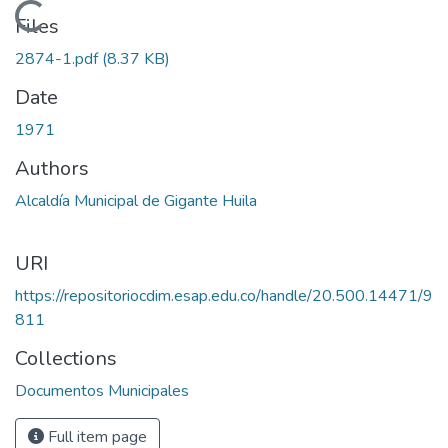
Loading...
Files
2874-1.pdf
(8.37 KB)
Date
1971
Authors
Alcaldía Municipal de Gigante Huila
URI
https://repositoriocdim.esap.edu.co/handle/20.500.14471/9
811
Collections
Documentos Municipales
Full item page