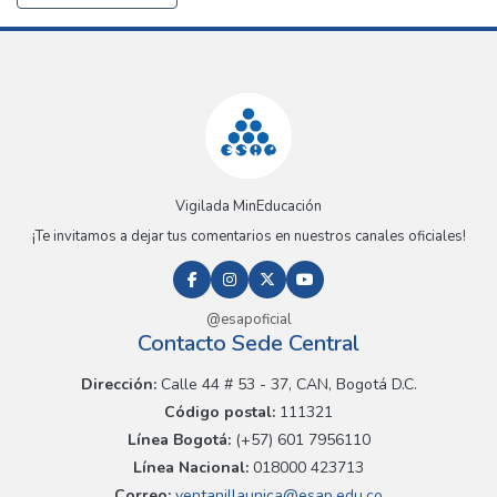
Vigilada MinEducación
¡Te invitamos a dejar tus comentarios en nuestros canales oficiales!
@esapoficial
Contacto Sede Central
Dirección:
Calle 44 # 53 - 37, CAN, Bogotá D.C.
Código postal:
111321
Línea Bogotá:
(+57) 601 7956110
Línea Nacional:
018000 423713
Correo:
ventanillaunica@esap.edu.co