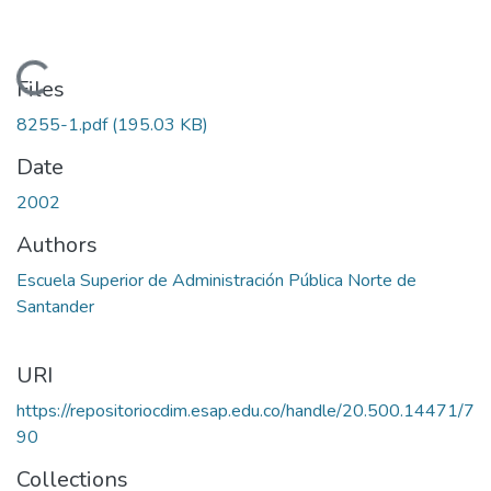
Loading...
Files
8255-1.pdf
(195.03 KB)
Date
2002
Authors
Escuela Superior de Administración Pública Norte de
Santander
URI
https://repositoriocdim.esap.edu.co/handle/20.500.14471/7
90
Collections