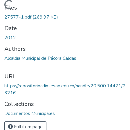
Loading...
Files
27577-1.pdf
(269.97 KB)
Date
2012
Authors
Alcaldía Municipal de Pácora Caldas
URI
https://repositoriocdim.esap.edu.co/handle/20.500.14471/2
3216
Collections
Documentos Municipales
Full item page