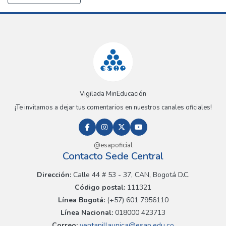
Vigilada MinEducación
¡Te invitamos a dejar tus comentarios en nuestros canales oficiales!
@esapoficial
Contacto Sede Central
Dirección:
Calle 44 # 53 - 37, CAN, Bogotá D.C.
Código postal:
111321
Línea Bogotá:
(+57) 601 7956110
Línea Nacional:
018000 423713
Correo:
ventanillaunica@esap.edu.co