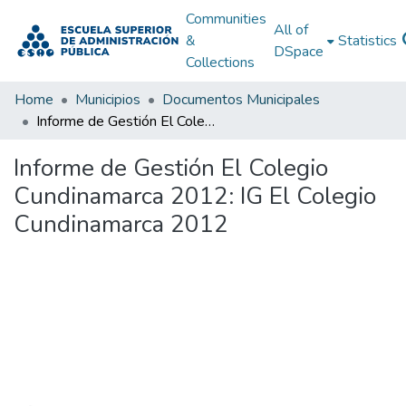
Communities
All of
&
Statistics
DSpace
Collections
Home
Municipios
Documentos Municipales
Informe de Gestión El Colegio Cundinamarca 2012: IG El Colegio Cundinamarca 2012
Informe de Gestión El Colegio
Cundinamarca 2012: IG El Colegio
Cundinamarca 2012
Loading...