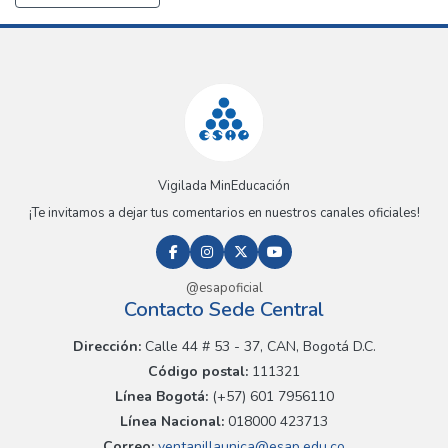
Vigilada MinEducación
¡Te invitamos a dejar tus comentarios en nuestros canales oficiales!
@esapoficial
Contacto Sede Central
Dirección:
Calle 44 # 53 - 37, CAN, Bogotá D.C.
Código postal:
111321
Línea Bogotá:
(+57) 601 7956110
Línea Nacional:
018000 423713
Correo:
ventanillaunica@esap.edu.co