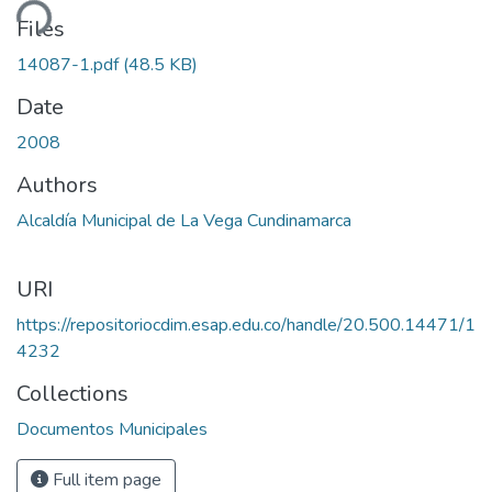
ding...
Files
14087-1.pdf
(48.5 KB)
Date
2008
Authors
Alcaldía Municipal de La Vega Cundinamarca
URI
https://repositoriocdim.esap.edu.co/handle/20.500.14471/1
4232
Collections
Documentos Municipales
Full item page