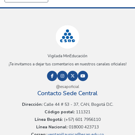
Vigilada MinEducación
¡Te invitamos a dejar tus comentarios en nuestros canales oficiales!
@esapoficial
Contacto Sede Central
Dirección:
Calle 44 # 53 - 37, CAN, Bogotá D.C.
Código postal:
111321
Línea Bogotá:
(+57) 601 7956110
Línea Nacional:
018000 423713
Correo:
ventanillaunica@esap.edu.co