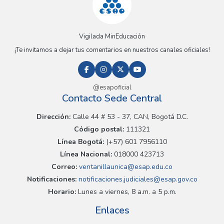
Vigilada MinEducación
¡Te invitamos a dejar tus comentarios en nuestros canales oficiales!
@esapoficial
Contacto Sede Central
Dirección:
Calle 44 # 53 - 37, CAN, Bogotá D.C.
Código postal:
111321
Línea Bogotá:
(+57) 601 7956110
Línea Nacional:
018000 423713
Correo:
ventanillaunica@esap.edu.co
Notificaciones:
notificaciones.judiciales@esap.gov.co
Horario:
Lunes a viernes, 8 a.m. a 5 p.m.
Enlaces