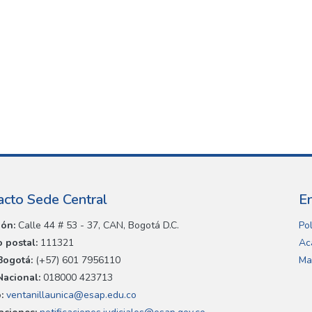
acto Sede Central
E
ión:
Calle 44 # 53 - 37, CAN, Bogotá D.C.
Pol
 postal:
111321
Ac
Bogotá:
(+57) 601 7956110
Ma
Nacional:
018000 423713
:
ventanillaunica@esap.edu.co