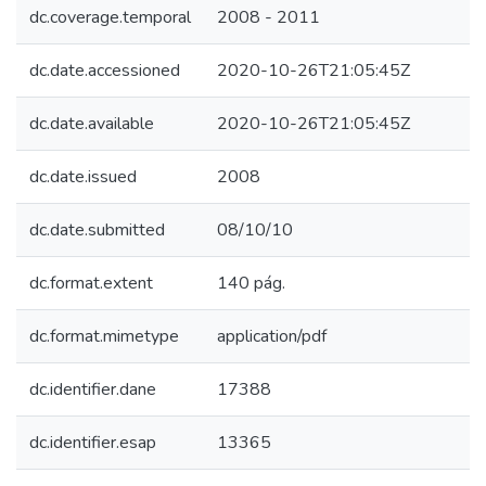
dc.coverage.temporal
2008 - 2011
dc.date.accessioned
2020-10-26T21:05:45Z
dc.date.available
2020-10-26T21:05:45Z
dc.date.issued
2008
dc.date.submitted
08/10/10
dc.format.extent
140 pág.
dc.format.mimetype
application/pdf
dc.identifier.dane
17388
dc.identifier.esap
13365