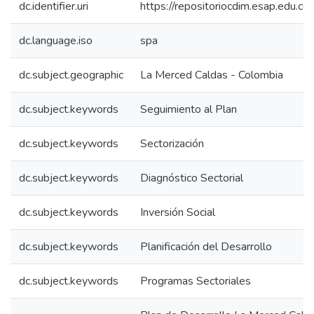
dc.identifier.uri
https://repositoriocdim.esap.edu.
dc.language.iso
spa
dc.subject.geographic
La Merced Caldas - Colombia
dc.subject.keywords
Seguimiento al Plan
dc.subject.keywords
Sectorización
dc.subject.keywords
Diagnóstico Sectorial
dc.subject.keywords
Inversión Social
dc.subject.keywords
Planificación del Desarrollo
dc.subject.keywords
Programas Sectoriales