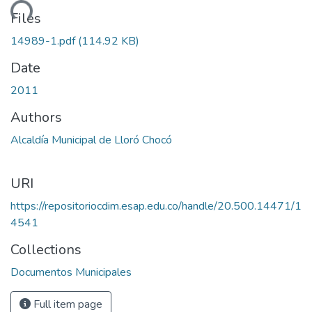
ading...
Files
14989-1.pdf
(114.92 KB)
Date
2011
Authors
Alcaldía Municipal de Lloró Chocó
URI
https://repositoriocdim.esap.edu.co/handle/20.500.14471/1
4541
Collections
Documentos Municipales
Full item page