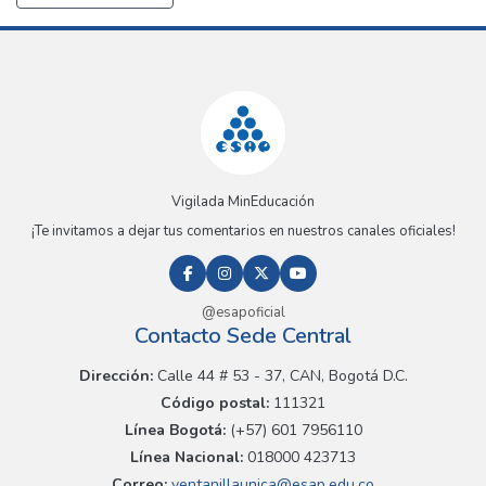
Vigilada MinEducación
¡Te invitamos a dejar tus comentarios en nuestros canales oficiales!
@esapoficial
Contacto Sede Central
Dirección:
Calle 44 # 53 - 37, CAN, Bogotá D.C.
Código postal:
111321
Línea Bogotá:
(+57) 601 7956110
Línea Nacional:
018000 423713
Correo:
ventanillaunica@esap.edu.co