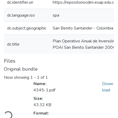
dc.identifier.uri
https://repositoriocdim.esap.edu.
dc.language.iso
spa
dc.subject.geographic
San Benito Santander - Colombia
Plan Operativo Anual de Inversión
dc.title
POAI San Benito Santander 2004
Files
Original bundle
Now showing
1 - 1 of 1
Name:
Down
4345-1.pdf
load
Size:
43.32 KB
Loading...
Format: