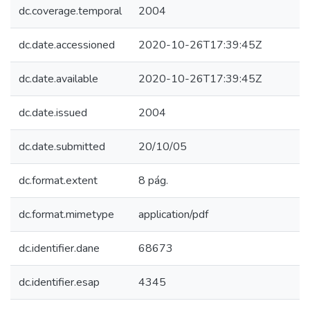
dc.coverage.temporal
2004
dc.date.accessioned
2020-10-26T17:39:45Z
dc.date.available
2020-10-26T17:39:45Z
dc.date.issued
2004
dc.date.submitted
20/10/05
dc.format.extent
8 pág.
dc.format.mimetype
application/pdf
dc.identifier.dane
68673
dc.identifier.esap
4345