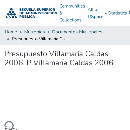
Communities
All of
&
Statistics
DSpace
Collections
Home
Municipios
Documentos Municipales
Presupuesto Villamaría Caldas 2006: P Villamaría Caldas 2006
Presupuesto Villamaría Caldas
2006: P Villamaría Caldas 2006
ding...
Files