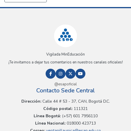
Vigilada MinEducación
¡Te invitamos a dejar tus comentarios en nuestros canales oficiales!
@esapoficial
Contacto Sede Central
Dirección:
Calle 44 # 53 - 37, CAN, Bogotá D.C.
Código postal:
111321
Línea Bogotá:
(+57) 601 7956110
Línea Nacional:
018000 423713
Correo:
ventanillaunica@esap.edu.co