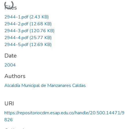
Loading...
Files
2944-1.pdf
(2.43 KB)
2944-2.pdf
(12.68 KB)
2944-3.pdf
(120.76 KB)
2944-4.pdf
(25.77 KB)
2944-5.pdf
(12.69 KB)
Date
2004
Authors
Alcaldía Municipal de Manzanares Caldas
URI
https://repositoriocdim.esap.edu.co/handle/20.500.14471/9
826