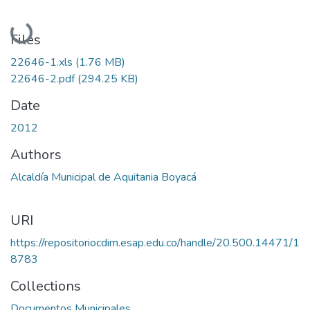
Loading...
Files
22646-1.xls
(1.76 MB)
22646-2.pdf
(294.25 KB)
Date
2012
Authors
Alcaldía Municipal de Aquitania Boyacá
URI
https://repositoriocdim.esap.edu.co/handle/20.500.14471/1
8783
Collections
Documentos Municipales