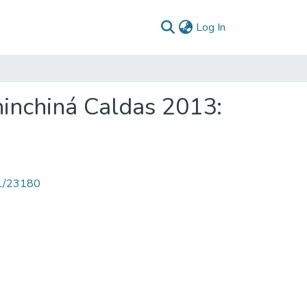
(current)
Log In
hinchiná Caldas 2013:
71/23180