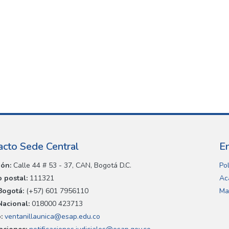
acto Sede Central
E
ión:
Calle 44 # 53 - 37, CAN, Bogotá D.C.
Pol
 postal:
111321
Ac
Bogotá:
(+57) 601 7956110
Ma
Nacional:
018000 423713
:
ventanillaunica@esap.edu.co