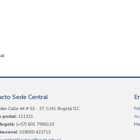
pal
acto Sede Central
E
ión:
Calle 44 # 53 - 37, CAN, Bogotá D.C.
Pol
 postal:
111321
Ac
Bogotá:
(+57) 601 7956110
Ma
Nacional:
018000 423713
:
ventanillaunica@esap.edu.co