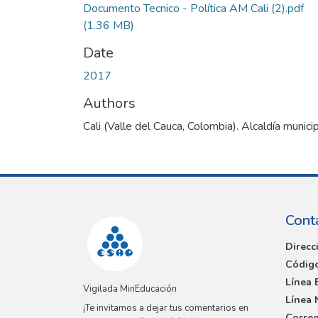
Documento Tecnico - Política AM Cali (2).pdf
(1.36 MB)
Date
2017
Authors
Cali (Valle del Cauca, Colombia). Alcaldía munici
Cont
Direcc
Código
Línea 
Vigilada MinEducación
Línea 
¡Te invitamos a dejar tus comentarios en
Correo