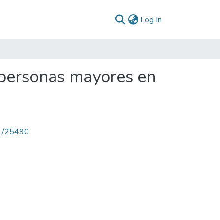
(current)
Log In
s personas mayores en
71/25490