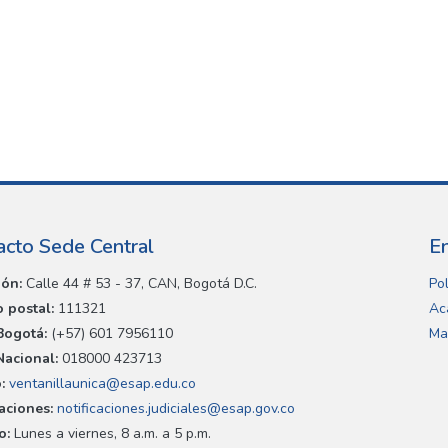
acto Sede Central
E
ión:
Calle 44 # 53 - 37, CAN, Bogotá D.C.
Pol
 postal:
111321
Ac
Bogotá:
(+57) 601 7956110
Ma
Nacional:
018000 423713
:
ventanillaunica@esap.edu.co
caciones:
notificaciones.judiciales@esap.gov.co
o:
Lunes a viernes, 8 a.m. a 5 p.m.