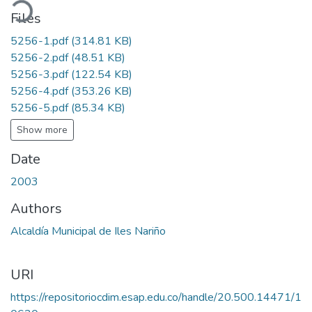
ading...
Files
5256-1.pdf
(314.81 KB)
5256-2.pdf
(48.51 KB)
5256-3.pdf
(122.54 KB)
5256-4.pdf
(353.26 KB)
5256-5.pdf
(85.34 KB)
Show more
Date
2003
Authors
Alcaldía Municipal de Iles Nariño
URI
https://repositoriocdim.esap.edu.co/handle/20.500.14471/1