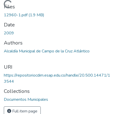
Loading...
Files
12960-1.pdf
(1.9 MB)
Date
2009
Authors
Alcaldía Municipal de Campo de la Cruz Atlántico
URI
https://repositoriocdim.esap.edu.co/handle/20.500.14471/1
3544
Collections
Documentos Municipales
Full item page