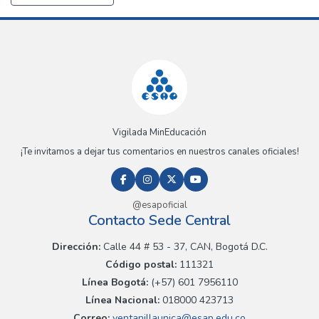
Vigilada MinEducación
¡Te invitamos a dejar tus comentarios en nuestros canales oficiales!
@esapoficial
Contacto Sede Central
Dirección:
Calle 44 # 53 - 37, CAN, Bogotá D.C.
Código postal:
111321
Línea Bogotá:
(+57) 601 7956110
Línea Nacional:
018000 423713
Correo:
ventanillaunica@esap.edu.co