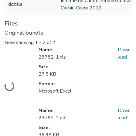
Informe de Control Interno Contable
dc.title
Cajibío Cauca 2012
Files
Original bundle
Now showing
1 - 2 of 2
Name:
Down
23782-1.xls
load
Size:
27.5 KB
Loading...
Format:
Microsoft Excel
Name:
Down
23782-2.pdf
load
Size:
36.98 KB