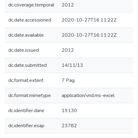
dc.coverage.temporal
2012
dc.date.accessioned
2020-10-27T16:11:22Z
dc.date.available
2020-10-27T16:11:22Z
dc.date.issued
2012
dc.date.submitted
14/11/13
dc.format.extent
7 Pag.
dc.format.mimetype
application/vnd.ms-excel
dc.identifier.dane
19130
dc.identifier.esap
23782