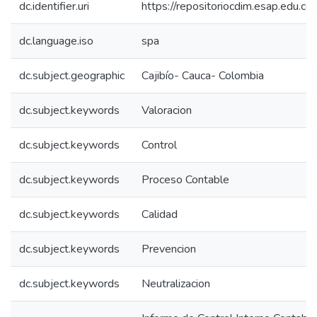
dc.identifier.uri
https://repositoriocdim.esap.edu.
dc.language.iso
spa
dc.subject.geographic
Cajibío- Cauca- Colombia
dc.subject.keywords
Valoracion
dc.subject.keywords
Control
dc.subject.keywords
Proceso Contable
dc.subject.keywords
Calidad
dc.subject.keywords
Prevencion
dc.subject.keywords
Neutralizacion