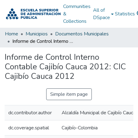
Communities
All of
&
Statistics
DSpace
Collections
Home
Municipios
Documentos Municipales
Informe de Control Interno Contable Cajibío Cauca 2012: CIC Cajibío Cauca 2012
Informe de Control Interno
Contable Cajibío Cauca 2012: CIC
Cajibío Cauca 2012
Simple item page
dc.contributor.author
Alcaldía Municipal de Cajibío Cauca
dc.coverage.spatial
Cajibío-Colombia