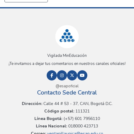
Vigilada MinEducación
¡Te invitamos a dejar tus comentarios en nuestros canales oficiales!
@esapoficial
Contacto Sede Central
Dirección:
Calle 44 # 53 - 37, CAN, Bogotá D.C.
Código postal:
111321
Línea Bogotá:
(+57) 601 7956110
Línea Nacional:
018000 423713
Correo:
ventanillaunica@esap.edu.co