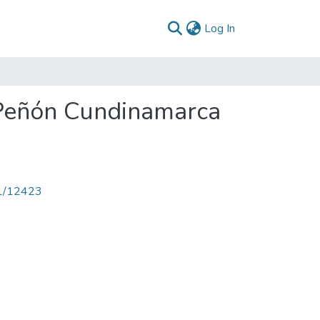
(current)
Log In
 Peñón Cundinamarca
71/12423