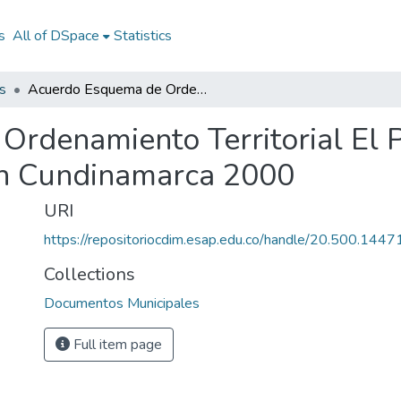
s
All of DSpace
Statistics
s
Acuerdo Esquema de Ordenamiento Territorial El Peñón Cundinamarca 2000: A EOT El Peñón Cundinamarca 2000
Ordenamiento Territorial El
n Cundinamarca 2000
URI
https://repositoriocdim.esap.edu.co/handle/20.500.144
Collections
Documentos Municipales
Full item page