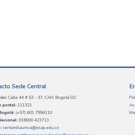
acto Sede Central
E
ión:
Calle 44 # 53 - 37, CAN, Bogotá D.C.
Pol
 postal:
111321
Ac
Bogotá:
(+57) 601 7956110
Ma
Nacional:
018000 423713
:
ventanillaunica@esap.edu.co