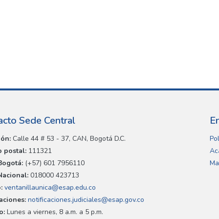
acto Sede Central
E
ión:
Calle 44 # 53 - 37, CAN, Bogotá D.C.
Pol
 postal:
111321
Ac
Bogotá:
(+57) 601 7956110
Ma
Nacional:
018000 423713
:
ventanillaunica@esap.edu.co
caciones:
notificaciones.judiciales@esap.gov.co
o:
Lunes a viernes, 8 a.m. a 5 p.m.