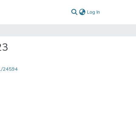
(current)
Log In
23
71/24594