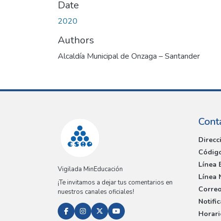
Date
2020
Authors
Alcaldía Municipal de Onzaga – Santander
Cont
Direcc
Código
Línea 
Vigilada MinEducación
Línea 
¡Te invitamos a dejar tus comentarios en
Correo
nuestros canales oficiales!
Notifi
Horari