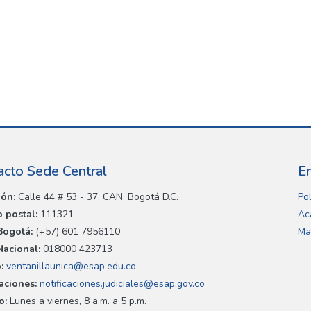
acto Sede Central
E
ión:
Calle 44 # 53 - 37, CAN, Bogotá D.C.
Pol
 postal:
111321
Ac
Bogotá:
(+57) 601 7956110
Ma
Nacional:
018000 423713
:
ventanillaunica@esap.edu.co
caciones:
notificaciones.judiciales@esap.gov.co
o:
Lunes a viernes, 8 a.m. a 5 p.m.