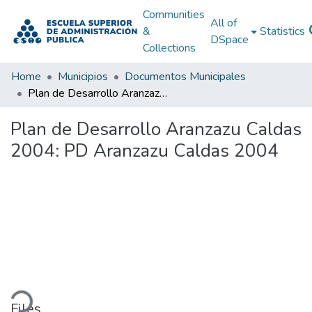
Communities
All of
&
Statistics
DSpace
Collections
Home
Municipios
Documentos Municipales
Plan de Desarrollo Aranzazu Caldas 2004: PD Aranzazu Caldas 2004
Plan de Desarrollo Aranzazu Caldas
2004: PD Aranzazu Caldas 2004
ding...
Files