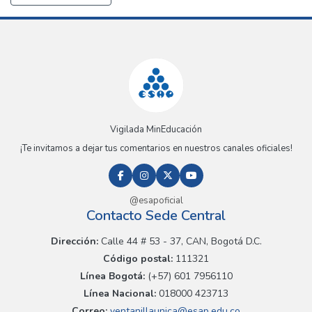
Vigilada MinEducación
¡Te invitamos a dejar tus comentarios en nuestros canales oficiales!
@esapoficial
Contacto Sede Central
Dirección:
Calle 44 # 53 - 37, CAN, Bogotá D.C.
Código postal:
111321
Línea Bogotá:
(+57) 601 7956110
Línea Nacional:
018000 423713
Correo:
ventanillaunica@esap.edu.co