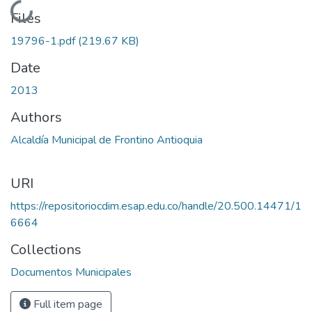
Loading...
Files
19796-1.pdf
(219.67 KB)
Date
2013
Authors
Alcaldía Municipal de Frontino Antioquia
URI
https://repositoriocdim.esap.edu.co/handle/20.500.14471/1
6664
Collections
Documentos Municipales
Full item page