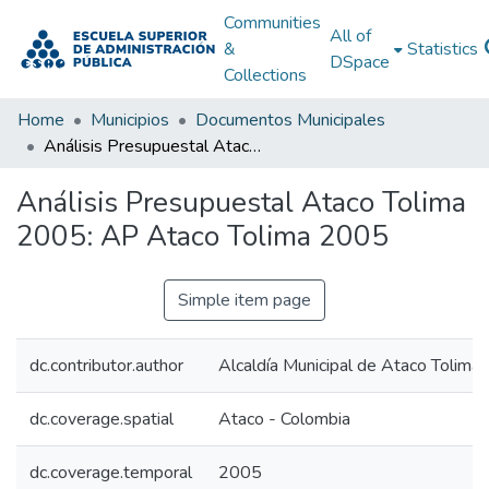
Communities
All of
&
Statistics
DSpace
Collections
Home
Municipios
Documentos Municipales
Análisis Presupuestal Ataco Tolima 2005: AP Ataco Tolima 2005
Análisis Presupuestal Ataco Tolima
2005: AP Ataco Tolima 2005
Simple item page
dc.contributor.author
Alcaldía Municipal de Ataco Tolima
dc.coverage.spatial
Ataco - Colombia
dc.coverage.temporal
2005