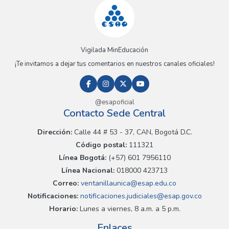
Vigilada MinEducación
¡Te invitamos a dejar tus comentarios en nuestros canales oficiales!
@esapoficial
Contacto Sede Central
Dirección:
Calle 44 # 53 - 37, CAN, Bogotá D.C.
Código postal:
111321
Línea Bogotá:
(+57) 601 7956110
Línea Nacional:
018000 423713
Correo:
ventanillaunica@esap.edu.co
Notificaciones:
notificaciones.judiciales@esap.gov.co
Horario:
Lunes a viernes, 8 a.m. a 5 p.m.
Enlaces