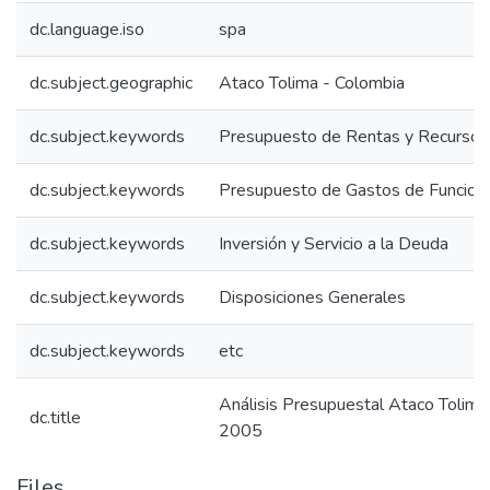
dc.language.iso
spa
dc.subject.geographic
Ataco Tolima - Colombia
dc.subject.keywords
Presupuesto de Rentas y Recursos 
dc.subject.keywords
Presupuesto de Gastos de Funcion
dc.subject.keywords
Inversión y Servicio a la Deuda
dc.subject.keywords
Disposiciones Generales
dc.subject.keywords
etc
Análisis Presupuestal Ataco Tolim
dc.title
2005
Files