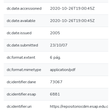
dc.date.accessioned
2020-10-26T19:00:45Z
dc.date.available
2020-10-26T19:00:45Z
dc.date.issued
2005
dc.date.submitted
23/10/07
dc.format.extent
6 pág.
dc.format.mimetype
application/pdf
dc.identifier.dane
73067
dc.identifier.esap
6881
dc.identifier.uri
https://repositoriocdim.esap.edu.