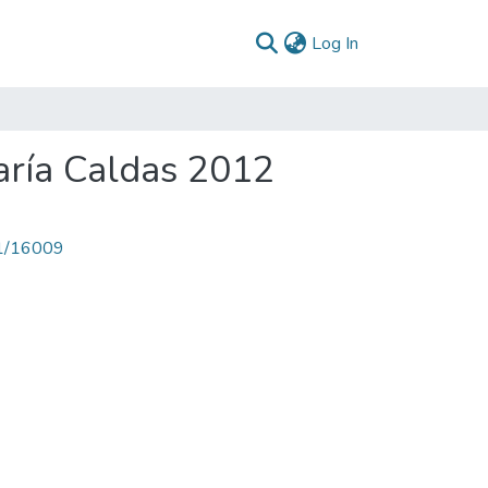
(current)
Log In
aría Caldas 2012
71/16009