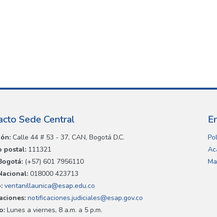
acto Sede Central
E
ión:
Calle 44 # 53 - 37, CAN, Bogotá D.C.
Pol
 postal:
111321
Ac
Bogotá:
(+57) 601 7956110
Ma
Nacional:
018000 423713
:
ventanillaunica@esap.edu.co
caciones:
notificaciones.judiciales@esap.gov.co
o:
Lunes a viernes, 8 a.m. a 5 p.m.