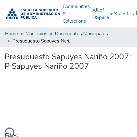
Communities
All of
&
Statistics
DSpace
Collections
Home
Municipios
Documentos Municipales
Presupuesto Sapuyes Nariño 2007: P Sapuyes Nariño 2007
Presupuesto Sapuyes Nariño 2007:
P Sapuyes Nariño 2007
ding...
Files