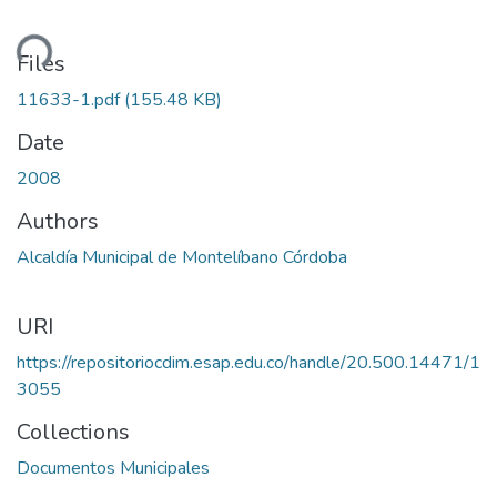
ading...
Files
11633-1.pdf
(155.48 KB)
Date
2008
Authors
Alcaldía Municipal de Montelíbano Córdoba
URI
https://repositoriocdim.esap.edu.co/handle/20.500.14471/1
3055
Collections
Documentos Municipales