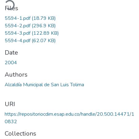
ading...
Files
5594-1.pdf
(18.79 KB)
5594-2.pdf
(296.9 KB)
5594-3.pdf
(122.89 KB)
5594-4.pdf
(62.07 KB)
Date
2004
Authors
Alcaldía Municipal de San Luis Tolima
URI
https://repositoriocdim.esap.edu.co/handle/20.500.14471/1
0832
Collections