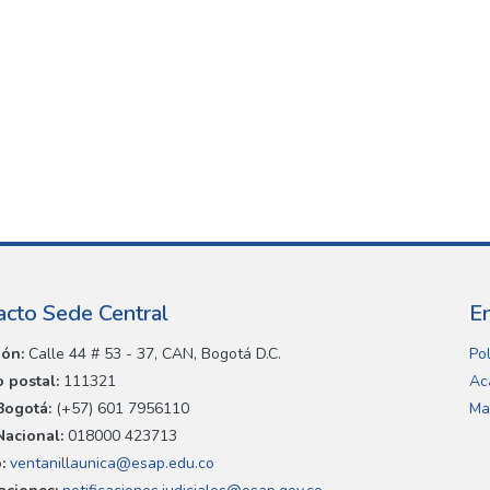
acto Sede Central
E
ión:
Calle 44 # 53 - 37, CAN, Bogotá D.C.
Pol
 postal:
111321
Ac
Bogotá:
(+57) 601 7956110
Ma
Nacional:
018000 423713
:
ventanillaunica@esap.edu.co