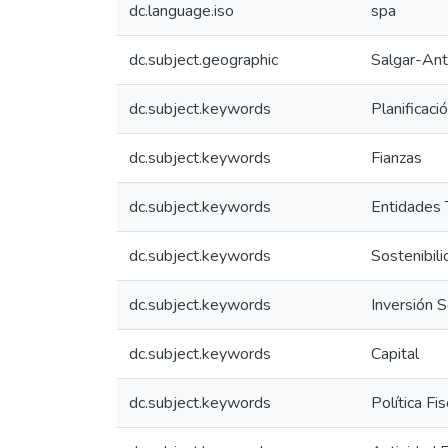
dc.language.iso
spa
dc.subject.geographic
Salgar-Ant
dc.subject.keywords
Planificaci
dc.subject.keywords
Fianzas
dc.subject.keywords
Entidades T
dc.subject.keywords
Sostenibili
dc.subject.keywords
Inversión S
dc.subject.keywords
Capital
dc.subject.keywords
Política Fis