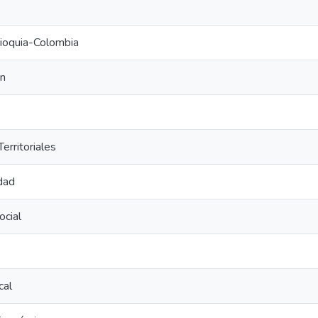
ioquia-Colombia
ón
erritoriales
dad
ocial
cal