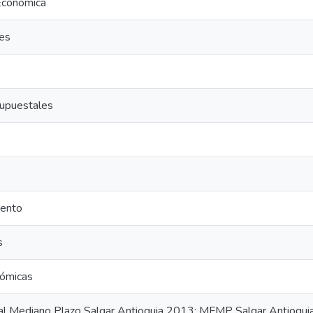
Económica
es
supuestales
ento
s
ómicas
al Mediano Plazo Salgar Antioquia 2013: MFMP Salgar Antioqu