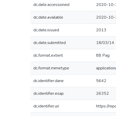
dc.date.accessioned
2020-10-
dc.date.available
2020-10-
dc.date.issued
2013
dc.date.submitted
18/03/14
dc.format.extent
88 Pag
dc.format.mimetype
application
dc.identifier.dane
5642
dc.identifier.esap
26352
dc.identifier.uri
https://re