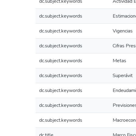
dc.subject.keywords
Actividad 
dc.subject.keywords
Estimacion
dc.subject.keywords
Vigencias
dc.subject.keywords
Cifras Pre
dc.subject.keywords
Metas
dc.subject.keywords
Superávit
dc.subject.keywords
Endeudami
dc.subject.keywords
Previsione
dc.subject.keywords
Macroecon
dc.title
Marco Fisc