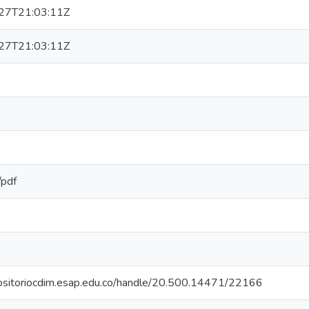
27T21:03:11Z
27T21:03:11Z
/pdf
positoriocdim.esap.edu.co/handle/20.500.14471/22166