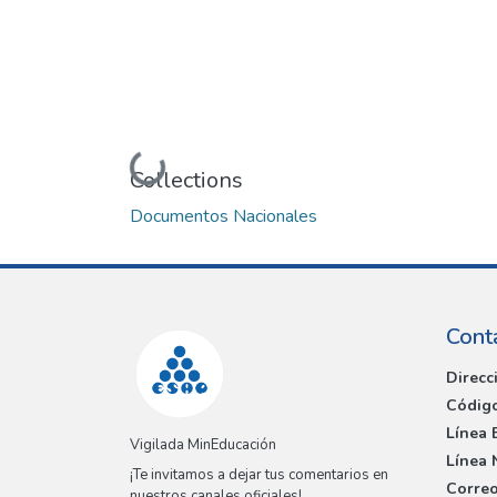
Loading...
Collections
Documentos Nacionales
Cont
Direcc
Código
Línea 
Vigilada MinEducación
Línea 
¡Te invitamos a dejar tus comentarios en
Correo
nuestros canales oficiales!