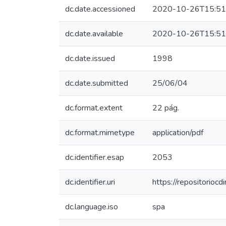
dc.date.accessioned
2020-10-26T15:51
dc.date.available
2020-10-26T15:51
dc.date.issued
1998
dc.date.submitted
25/06/04
dc.format.extent
22 pág.
dc.format.mimetype
application/pdf
dc.identifier.esap
2053
dc.identifier.uri
https://repositorio
dc.language.iso
spa