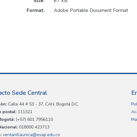
Size:
67 KB
Format:
Adobe Portable Document Format
acto Sede Central
E
ión:
Calle 44 # 53 - 37, CAN, Bogotá D.C.
Pol
 postal:
111321
Ac
Bogotá:
(+57) 601 7956110
Ma
Nacional:
018000 423713
:
ventanillaunica@esap.edu.co