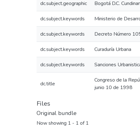
dc.subject.geographic
Bogotá D.C. Cundina
dc.subject.keywords
Ministerio de Desarr
dc.subject.keywords
Decreto Número 10
dc.subject.keywords
Curaduría Urbana
dc.subject.keywords
Sanciones Urbanistic
Congreso de la Repú
dc.title
junio 10 de 1998
Files
Original bundle
Now showing
1 - 1 of 1