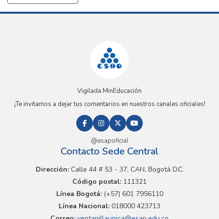
Vigilada MinEducación
¡Te invitamos a dejar tus comentarios en nuestros canales oficiales!
@esapoficial
Contacto Sede Central
Dirección:
Calle 44 # 53 - 37, CAN, Bogotá D.C.
Código postal:
111321
Línea Bogotá:
(+57) 601 7956110
Línea Nacional:
018000 423713
Correo:
ventanillaunica@esap.edu.co