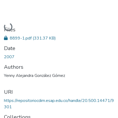
Loading...
Files
8899-1.pdf
(331.37 KB)
Date
2007
Authors
Yenny Alejandra González Gómez
URI
https://repositoriocdim.esap.edu.co/handle/20.500.14471/9
301
Collections