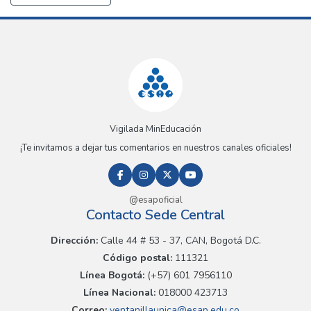
Vigilada MinEducación
¡Te invitamos a dejar tus comentarios en nuestros canales oficiales!
@esapoficial
Contacto Sede Central
Dirección:
Calle 44 # 53 - 37, CAN, Bogotá D.C.
Código postal:
111321
Línea Bogotá:
(+57) 601 7956110
Línea Nacional:
018000 423713
Correo:
ventanillaunica@esap.edu.co