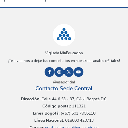
Vigilada MinEducación
¡Te invitamos a dejar tus comentarios en nuestros canales oficiales!
@esapoficial
Contacto Sede Central
Dirección:
Calle 44 # 53 - 37, CAN, Bogotá D.C.
Código postal:
111321
Línea Bogotá:
(+57) 601 7956110
Línea Nacional:
018000 423713
Correo:
ventanillaunica@esap.edu.co