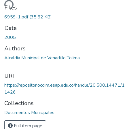
ding...
Files
6959-1.pdf
(35.52 KB)
Date
2005
Authors
Alcaldía Municipal de Venadillo Tolima
URI
https://repositoriocdim.esap.edu.co/handle/20.500.14471/1
1426
Collections
Documentos Municipales
Full item page