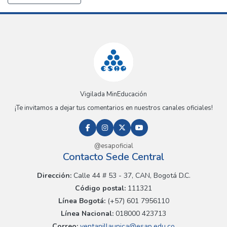
Vigilada MinEducación
¡Te invitamos a dejar tus comentarios en nuestros canales oficiales!
@esapoficial
Contacto Sede Central
Dirección:
Calle 44 # 53 - 37, CAN, Bogotá D.C.
Código postal:
111321
Línea Bogotá:
(+57) 601 7956110
Línea Nacional:
018000 423713
Correo:
ventanillaunica@esap.edu.co