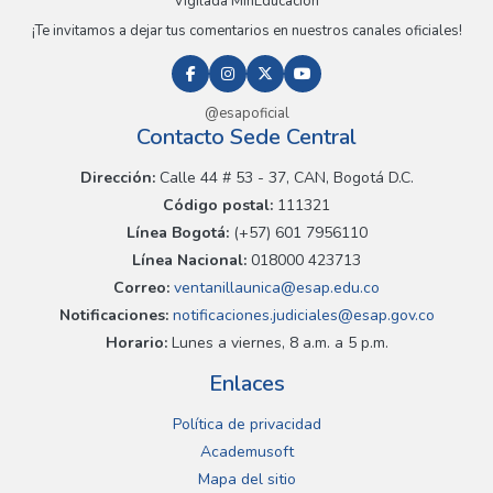
Vigilada MinEducación
¡Te invitamos a dejar tus comentarios en nuestros canales oficiales!
@esapoficial
Contacto Sede Central
Dirección:
Calle 44 # 53 - 37, CAN, Bogotá D.C.
Código postal:
111321
Línea Bogotá:
(+57) 601 7956110
Línea Nacional:
018000 423713
Correo:
ventanillaunica@esap.edu.co
Notificaciones:
notificaciones.judiciales@esap.gov.co
Horario:
Lunes a viernes, 8 a.m. a 5 p.m.
Enlaces
Política de privacidad
Academusoft
Mapa del sitio