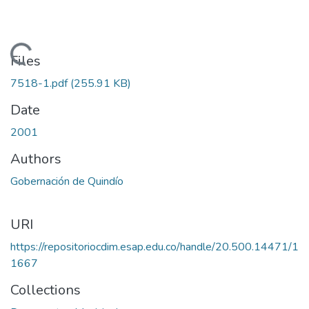
Loading...
Files
7518-1.pdf
(255.91 KB)
Date
2001
Authors
Gobernación de Quindío
URI
https://repositoriocdim.esap.edu.co/handle/20.500.14471/1
1667
Collections