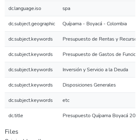
dc.language.iso
spa
dc.subject.geographic
Quípama - Boyacá - Colombia
dc.subject.keywords
Presupuesto de Rentas y Recursos 
dc.subject.keywords
Presupuesto de Gastos de Funcion
dc.subject.keywords
Inversión y Servicio a la Deuda
dc.subject.keywords
Disposiciones Generales
dc.subject.keywords
etc
dc.title
Presupuesto Quípama Boyacá 201
Files