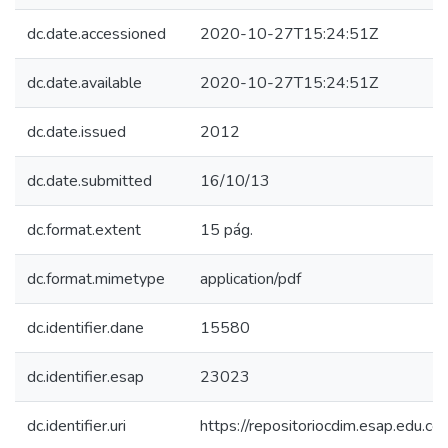
dc.date.accessioned
2020-10-27T15:24:51Z
dc.date.available
2020-10-27T15:24:51Z
dc.date.issued
2012
dc.date.submitted
16/10/13
dc.format.extent
15 pág.
dc.format.mimetype
application/pdf
dc.identifier.dane
15580
dc.identifier.esap
23023
dc.identifier.uri
https://repositoriocdim.esap.edu.