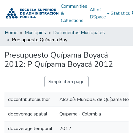
Communities
All of
&
Statistics
DSpace
Collections
Home
Municipios
Documentos Municipales
Presupuesto Quípama Boyacá 2012: P Quípama Boyacá 2012
Presupuesto Quípama Boyacá
2012: P Quípama Boyacá 2012
Simple item page
dc.contributor.author
Alcaldía Municipal de Quípama Boy
dc.coverage.spatial
Quípama - Colombia
dc.coverage.temporal
2012