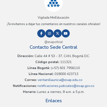
Vigilada MinEducación
¡Te invitamos a dejar tus comentarios en nuestros canales oficiales!
@esapoficial
Contacto Sede Central
Dirección:
Calle 44 # 53 - 37, CAN, Bogotá D.C.
Código postal:
111321
Línea Bogotá:
(+57) 601 7956110
Línea Nacional:
018000 423713
Correo:
ventanillaunica@esap.edu.co
Notificaciones:
notificaciones.judiciales@esap.gov.co
Horario:
Lunes a viernes, 8 a.m. a 5 p.m.
Enlaces