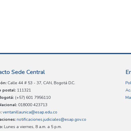
acto Sede Central
E
ión:
Calle 44 # 53 - 37, CAN, Bogotá D.C.
Pol
 postal:
111321
Ac
Bogotá:
(+57) 601 7956110
Ma
Nacional:
018000 423713
:
ventanillaunica@esap.edu.co
caciones:
notificaciones.judiciales@esap.gov.co
o:
Lunes a viernes, 8 a.m. a 5 p.m.