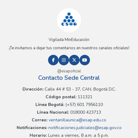
Vigilada MinEducación
¡Te invitamos a dejar tus comentarios en nuestros canales oficiales!
@esapoficial
Contacto Sede Central
Dirección:
Calle 44 # 53 - 37, CAN, Bogotá D.C.
Código postal:
111321
Línea Bogotá:
(+57) 601 7956110
Línea Nacional:
018000 423713
Correo:
ventanillaunica@esap.edu.co
Notificaciones:
notificaciones.judiciales@esap.gov.co
Horario:
Lunes a viernes, 8 a.m. a 5 p.m.