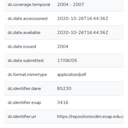
dc.coverage.temporal
2004 - 2007
dc.date.accessioned
2020-10-26T16:44:36Z
dc.date.available
2020-10-26T16:44:36Z
dc.date.issued
2004
dc.date.submitted
17/06/05
dc.format.mimetype
application/pdf
dc.identifier.dane
85230
dc.identifier.esap
3416
dc.identifier.uri
https://repositoriocdim.esap.edu.