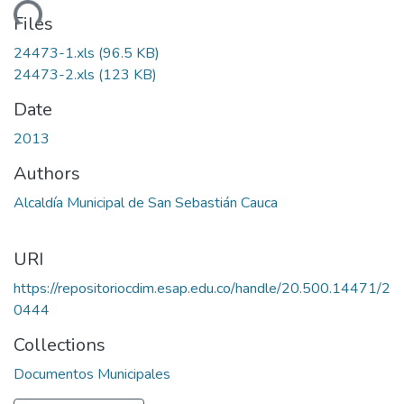
ading...
Files
24473-1.xls
(96.5 KB)
24473-2.xls
(123 KB)
Date
2013
Authors
Alcaldía Municipal de San Sebastián Cauca
URI
https://repositoriocdim.esap.edu.co/handle/20.500.14471/2
0444
Collections
Documentos Municipales