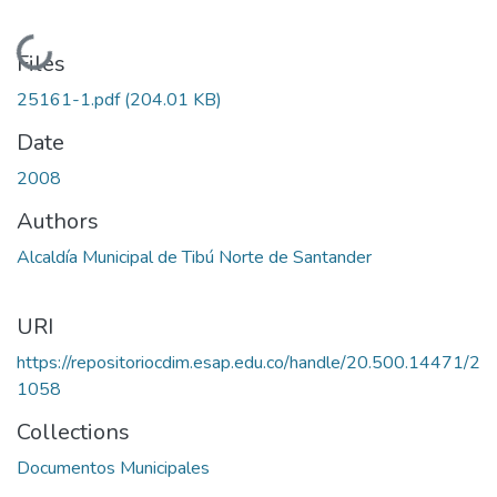
Loading...
Files
25161-1.pdf
(204.01 KB)
Date
2008
Authors
Alcaldía Municipal de Tibú Norte de Santander
URI
https://repositoriocdim.esap.edu.co/handle/20.500.14471/2
1058
Collections
Documentos Municipales